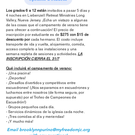
Los grados 6 a 12 están
invitados a pasar 5 días y
4 noches en Liebenzell Retreat Ministries Long
Valley, Nueva Jersey. ¡Echa un vistazo a algunas
de las cosas que el campamento de verano tiene
para ofrecer a continuación! El precio de
inscripción por estudiante es de
$275 con $15 de
descuento por
cada hermano. El costo incluye
transporte de ida y vuelta, alojamiento, comida,
acceso completo a las instalaciones y una
semana repleta de sesiones y actividades.
LA
INSCRIPCIÓN CIERRA EL 31/7
Qué incluirá el campamento de verano:
- ¡Una piscina!
- ¡Deportes!
- ¡Desafíos divertidos y competitivos entre
escuadrones! (¡Nos separamos en escuadrones y
luchamos entre nosotros (de forma segura, por
supuesto) por el Trofeo de Campeones de
Escuadrón!)
- Grupos pequeños cada día.
- Servicios dinámicos de la iglesia cada noche.
- ¡Tres comidas al día y meriendas!
- ¡Y mucho más!
Email
brooklynnpurino@myfreedomjc.org